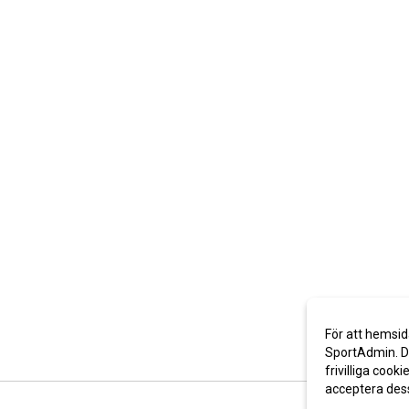
För att hemsid
SportAdmin. De
frivilliga cooki
acceptera des