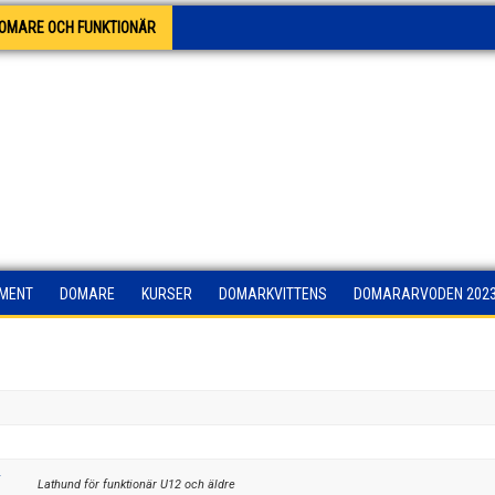
OMARE OCH FUNKTIONÄR
UMENT
DOMARE
KURSER
DOMARKVITTENS
DOMARARVODEN 2023
-
Lathund för funktionär U12 och äldre