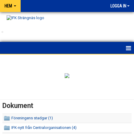
HEM
LOGGA IN
.
HEM
NYHETER
FÖRENINGEN
OM KLUBBEN
Dokument
HUVUDSTYRELSE
Föreningens stadgar (1)
STYRELSE HANDBOLL
IFK-nytt från Centralorganisationen (4)