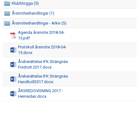
Klubblogga (5)
STYRELSE FRIIDROTT
Årsmöteshandlingar (1)
VÅR PROFIL
Årsmöteshandlingar - Arkiv (5)
DOKUMENT
Agenda årsmöte 2018-04-
15.pdf
KALENDER
Protokoll årsmöte 2018-04-
15.docx
MATCHER
Årsberättelse IFK Strängnäs
Friidrott 2017.docx
BLI MEDLEM
Årsberättelse IFK Strängnäs
Handboll2017.docx
IFK CENTRALORGANISATION
ÅRSREDOVISNING 2017 -
Hemsidan.docx