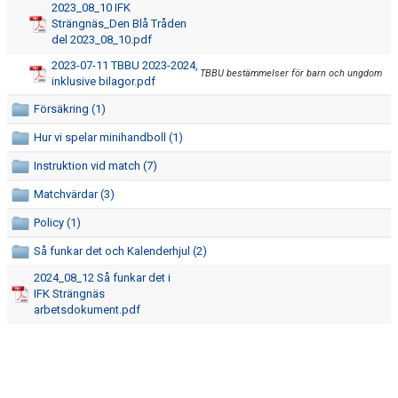
2023_08_10 IFK
LAGENS ORGANISATION
Strängnäs_Den Blå Tråden
del 2023_08_10.pdf
SOCIALA MEDIER
2023-07-11 TBBU 2023-2024,
TBBU bestämmelser för barn och ungdom
inklusive bilagor.pdf
KALENDER
Försäkring (1)
KLUBBPROFIL
Hur vi spelar minihandboll (1)
Instruktion vid match (7)
Matchvärdar (3)
Policy (1)
Så funkar det och Kalenderhjul (2)
2024_08_12 Så funkar det i
IFK Strängnäs
arbetsdokument.pdf