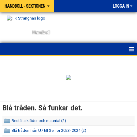
HANDBOLL - SEKTIONEN
LOGGA IN
Handboll
HEM
NYHETER
KONTAKT
BÖRJA SPELA HANDBOLL
Blå tråden. Så funkar det.
OM SEKTIONENS VIKTIGA DOKUMENT
Beställa kläder och material (2)
BLÅ TRÅDEN. SÅ FUNKAR DET.
Blå tråden från U7 till Senior 2023- 2024 (2)