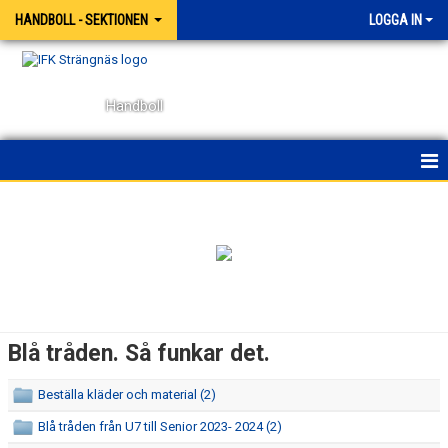
HANDBOLL - SEKTIONEN
LOGGA IN
Handboll
HEM
NYHETER
KONTAKT
BÖRJA SPELA HANDBOLL
Blå tråden. Så funkar det.
OM SEKTIONENS VIKTIGA DOKUMENT
Beställa kläder och material (2)
BLÅ TRÅDEN. SÅ FUNKAR DET.
Blå tråden från U7 till Senior 2023- 2024 (2)