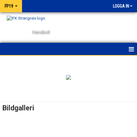
FP19
LOGGA IN
Handboll
HEM
NYHETER
KALENDER
MATCHER
Bildgalleri
TRUPPEN
BILDGALLERI