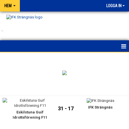
HEM
LOGGA IN
.
HEM
NYHETER
FÖRENINGEN
KALENDER
IFK Strängnäs
31 - 17
MATCHER
Eskilstuna Guif
Idrottsförening F11
BLI MEDLEM