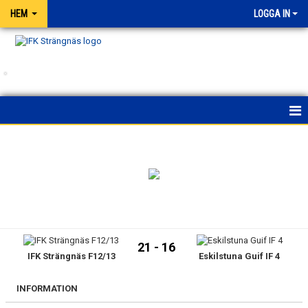
HEM
LOGGA IN
.
HEM
NYHETER
FÖRENINGEN
KALENDER
21 - 16
IFK Strängnäs F12/13
Eskilstuna Guif IF 4
MATCHER
BLI MEDLEM
INFORMATION