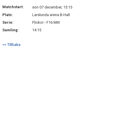
DOKUMENT
Matchstart:
sön 07 december, 15:15
Plats:
Larslunda arena B-Hall
KONTAKT
Serie:
Flickor - F16 Mitt
BÖRJA SPELA HANDBOLL HOS F10/11 LAGET
Samling:
14:15
<< Tillbaka