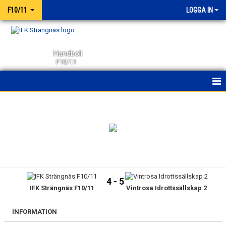
F10/11
LOGGA IN
Handboll
F10/11
HEM
NYHETER
KALENDER
MATCHER
4 - 5
IFK Strängnäs F10/11
Vintrosa Idrottssällskap 2
TRUPPEN
BILDGALLERI
INFORMATION