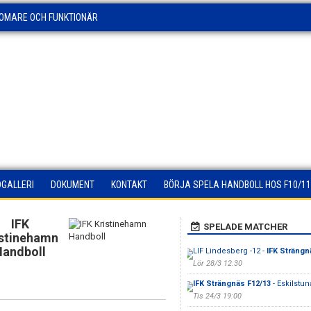
OMARE OCH FUNKTIONÄR
DGALLERI
DOKUMENT
KONTAKT
BÖRJA SPELA HANDBOLL HOS F10/11
IFK
SPELADE MATCHER
istinehamn
Handboll
LIF Lindesberg -12 -
IFK Strängn
Lör 28/3 12:30
IFK Strängnäs F12/13
- Eskilstun
Tis 24/3 19:00