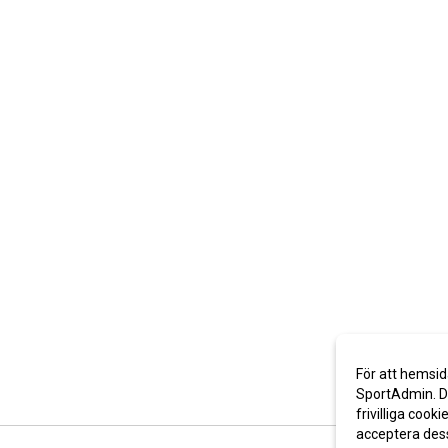
För att hemsid
SportAdmin. De
frivilliga cooki
acceptera des