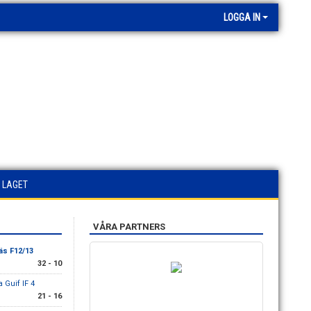
LOGGA IN
 LAGET
VÅRA PARTNERS
äs F12/13
32 - 10
a Guif IF 4
21 - 16