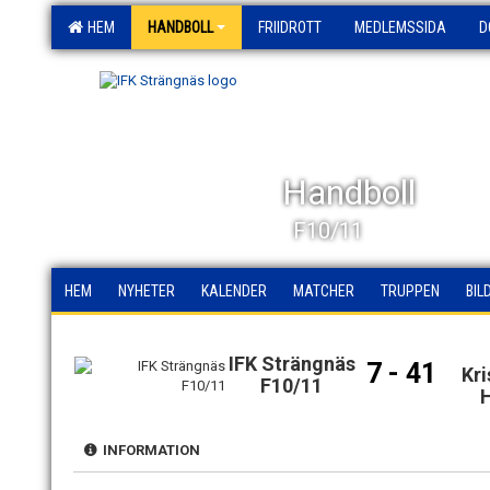
HEM
HANDBOLL
FRIIDROTT
MEDLEMSSIDA
D
Handboll
F10/11
HEM
NYHETER
KALENDER
MATCHER
TRUPPEN
BIL
IFK Strängnäs
7 - 41
Kr
F10/11
INFORMATION