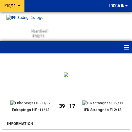
F10/11
LOGGA IN
Handboll
F10/11
HEM
NYHETER
KALENDER
MATCHER
39 - 17
Enköpings HF -11/12
IFK Strängnäs F12/13
TRUPPEN
BILDGALLERI
INFORMATION