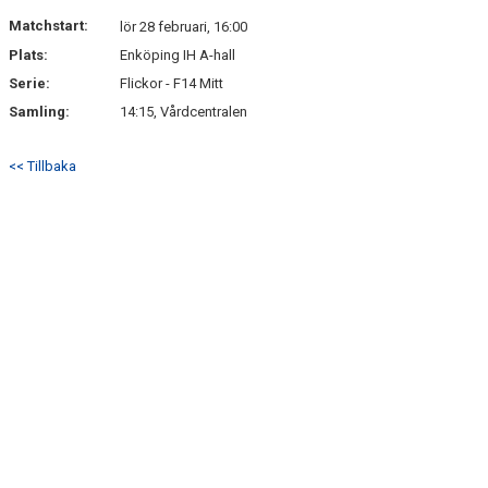
DOKUMENT
Matchstart:
lör 28 februari, 16:00
Plats:
Enköping IH A-hall
KONTAKT
Serie:
Flickor - F14 Mitt
BÖRJA SPELA HANDBOLL HOS F10/11 LAGET
Samling:
14:15, Vårdcentralen
<< Tillbaka