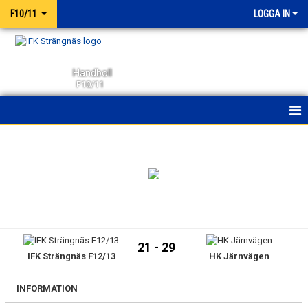
F10/11
LOGGA IN
Handboll
F10/11
HEM
NYHETER
KALENDER
MATCHER
21 - 29
IFK Strängnäs F12/13
HK Järnvägen
TRUPPEN
BILDGALLERI
INFORMATION