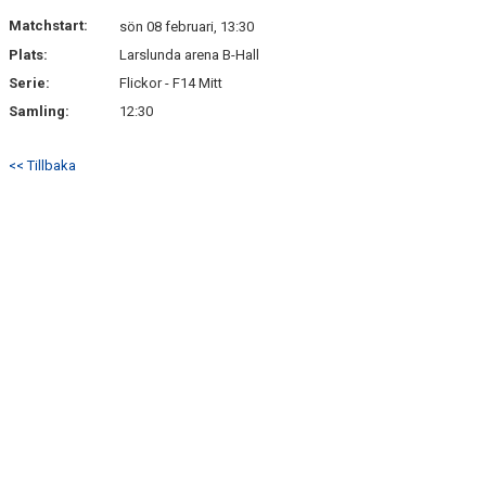
DOKUMENT
Matchstart:
sön 08 februari, 13:30
Plats:
Larslunda arena B-Hall
KONTAKT
Serie:
Flickor - F14 Mitt
BÖRJA SPELA HANDBOLL HOS F10/11 LAGET
Samling:
12:30
<< Tillbaka