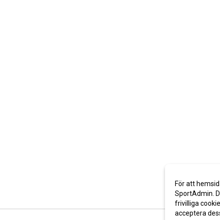
För att hemsid
SportAdmin. De
frivilliga cooki
acceptera des