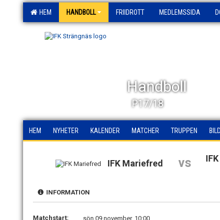
HEM
HANDBOLL
FRIIDROTT
MEDLEMSSIDA
D
Handboll
P17/18
HEM
NYHETER
KALENDER
MATCHER
TRUPPEN
BIL
IFK
vs
IFK Mariefred
INFORMATION
Matchstart:
sön 09 november, 10:00