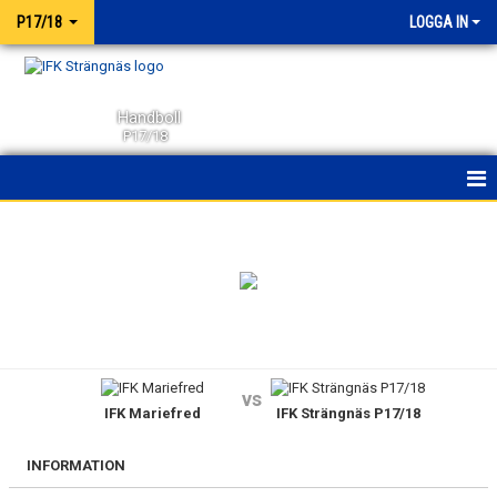
P17/18
LOGGA IN
Handboll
P17/18
HEM
NYHETER
KALENDER
MATCHER
vs
IFK Mariefred
IFK Strängnäs P17/18
TRUPPEN
BILDGALLERI
INFORMATION