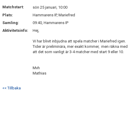
DOKUMENT
Matchstart:
sön 25 januari, 10:00
Plats:
Hammarens IP, Mariefred
KONTAKT
Samling:
09:40, Hammarens IP
BÖRJA SPELA HANDBOLL MED FP17/18 LAGET
Aktivitetsinfo:
Hej,
Vi har blivit inbjudna att spela matcher i Mariefred igen.
Tider är preliminära, mer exakt kommer, men räkna med
att det som vanligt är 3-4 matcher med start 9 eller 10.
Mvh
Mathias
<< Tillbaka