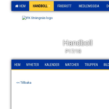
HEM
HANDBOLL
FRIIDROTT
MEDLEMSSIDA
D
Handboll
P17/18
HEM
NYHETER
KALENDER
MATCHER
TRUPPEN
BIL
<< Tillbaka