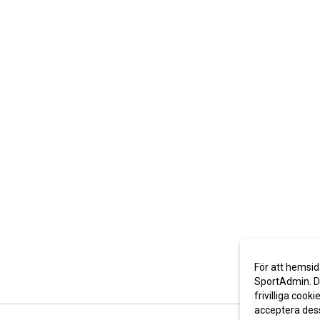
För att hemsid
SportAdmin. De
frivilliga cooki
acceptera des