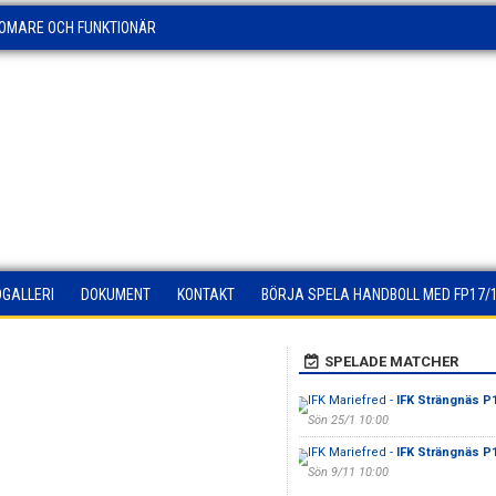
OMARE OCH FUNKTIONÄR
DGALLERI
DOKUMENT
KONTAKT
BÖRJA SPELA HANDBOLL MED FP17/
SPELADE MATCHER
IFK Mariefred -
IFK Strängnäs P
Sön 25/1 10:00
IFK Mariefred -
IFK Strängnäs P
Sön 9/11 10:00