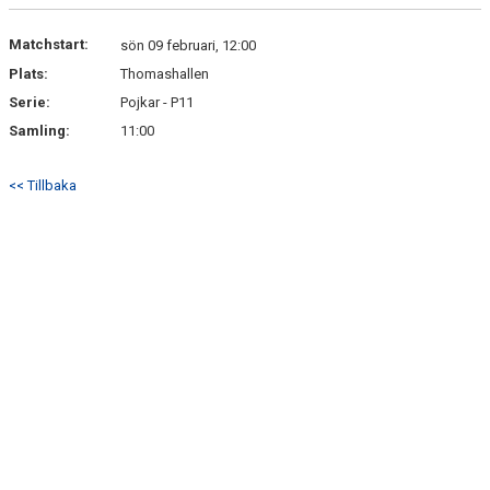
DOKUMENT
Matchstart:
sön 09 februari, 12:00
KONTAKT
Plats:
Thomashallen
Serie:
Pojkar - P11
BÖRJA SPELA HANDBOLL HOS P12/13 LAGET
Samling:
11:00
<< Tillbaka