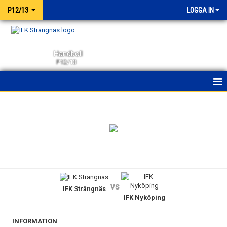
P12/13
LOGGA IN
Handboll
P12/13
HEM
NYHETER
KALENDER
MATCHER
vs
IFK Strängnäs
TRUPPEN
IFK Nyköping
BILDGALLERI
INFORMATION