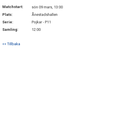
DOKUMENT
Matchstart:
sön 09 mars, 13:00
Plats:
Ånestadshallen
KONTAKT
Serie:
Pojkar - P11
BÖRJA SPELA HANDBOLL HOS P12/13 LAGET
Samling:
12:00
<< Tillbaka