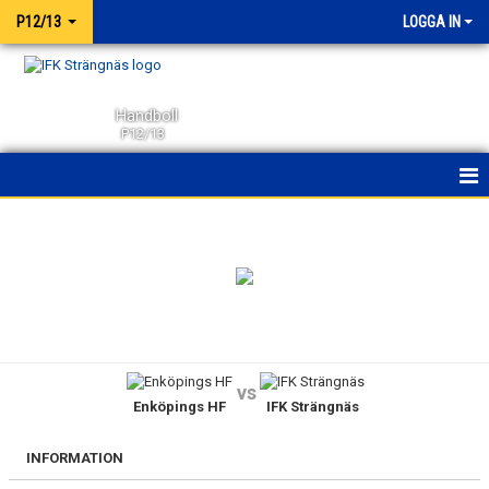
P12/13
LOGGA IN
Handboll
P12/13
HEM
NYHETER
KALENDER
MATCHER
vs
Enköpings HF
IFK Strängnäs
TRUPPEN
BILDGALLERI
INFORMATION