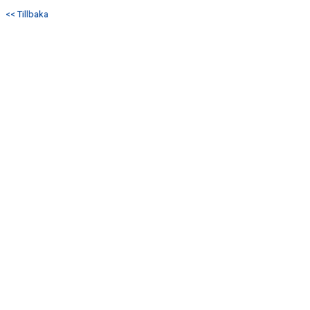
DOKUMENT
<< Tillbaka
KONTAKT
BÖRJA SPELA HANDBOLL HOS P12/13 LAGET