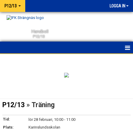
P12/13
LOGGA IN
Handboll
P12/13
HEM
NYHETER
KALENDER
MATCHER
P12/13
» Träning
TRUPPEN
Tid:
lör 28 februari, 10:00 - 11:00
BILDGALLERI
Plats:
Karinslundsskolan