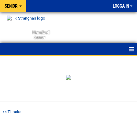
SENIOR
LOGGA IN
Handboll
Senior
HEM
NYHETER
KALENDER
MATCHER
<< Tillbaka
TRUPPEN
BILDGALLERI