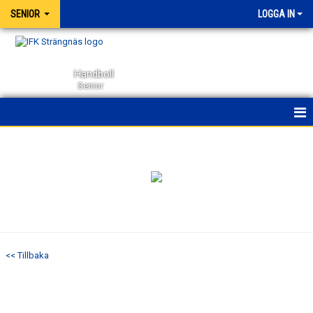
SENIOR
LOGGA IN
Handboll
Senior
HEM
NYHETER
KALENDER
MATCHER
<< Tillbaka
TRUPPEN
BILDGALLERI