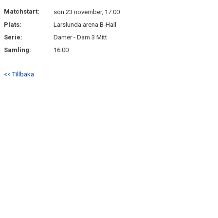
DOKUMENT
Matchstart:
sön 23 november, 17:00
Plats:
Larslunda arena B-Hall
KONTAKT
Serie:
Damer - Dam 3 Mitt
BÖRJA SPELA HANDBOLL MED DAMLAGET
Samling:
16:00
<< Tillbaka