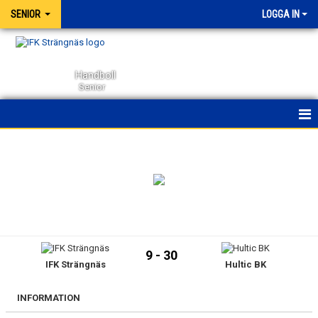
SENIOR
LOGGA IN
Handboll
Senior
HEM
NYHETER
KALENDER
MATCHER
9 - 30
IFK Strängnäs
Hultic BK
TRUPPEN
BILDGALLERI
INFORMATION