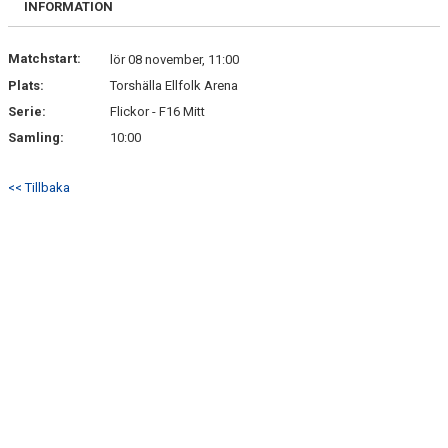
INFORMATION
DOKUMENT
KONTAKT
Matchstart:
lör 08 november, 11:00
Plats:
Torshälla Ellfolk Arena
BÖRJA SPELA HANDBOLL HOS F10/11 LAGET
Serie:
Flickor - F16 Mitt
Samling:
10:00
<< Tillbaka