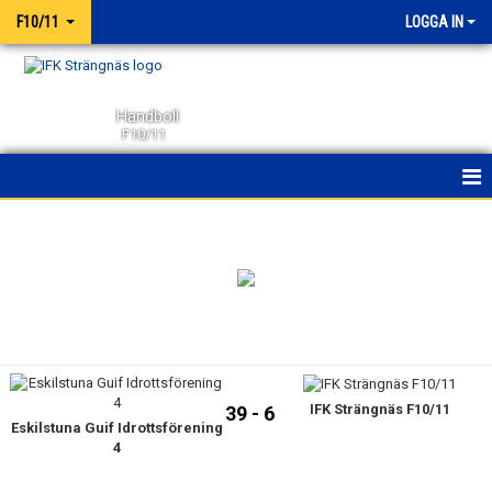
F10/11
LOGGA IN
Handboll
F10/11
HEM
NYHETER
KALENDER
MATCHER
IFK Strängnäs F10/11
TRUPPEN
39 - 6
Eskilstuna Guif Idrottsförening
4
BILDGALLERI