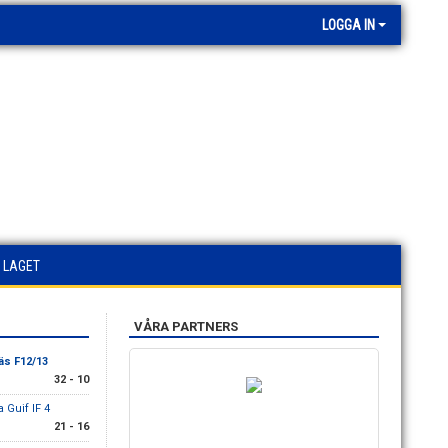
LOGGA IN
 LAGET
VÅRA PARTNERS
äs F12/13
32 - 10
a Guif IF 4
21 - 16