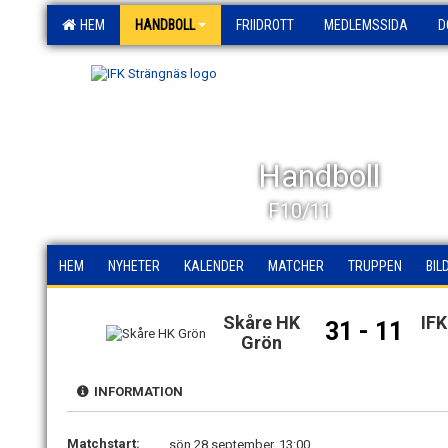
HEM
HANDBOLL
FRIIDROTT
MEDLEMSSIDA
D
Handboll
F10/11
HEM
NYHETER
KALENDER
MATCHER
TRUPPEN
BIL
Skåre HK
IF
31 - 11
Grön
INFORMATION
Matchstart:
sön 28 september, 13:00