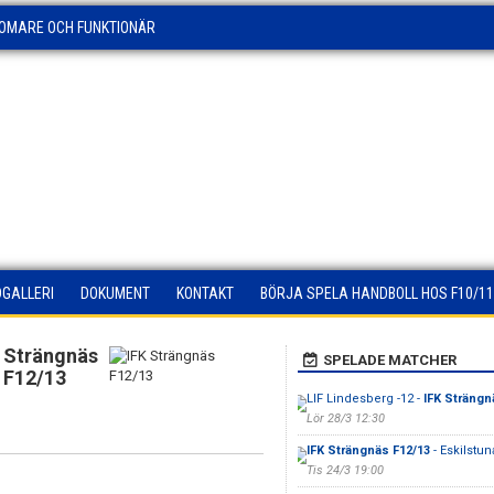
OMARE OCH FUNKTIONÄR
DGALLERI
DOKUMENT
KONTAKT
BÖRJA SPELA HANDBOLL HOS F10/11
K Strängnäs
SPELADE MATCHER
F12/13
LIF Lindesberg -12 -
IFK Strängn
Lör 28/3 12:30
IFK Strängnäs F12/13
- Eskilstun
Tis 24/3 19:00