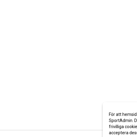
För att hemsid
SportAdmin. De
frivilliga cooki
acceptera des