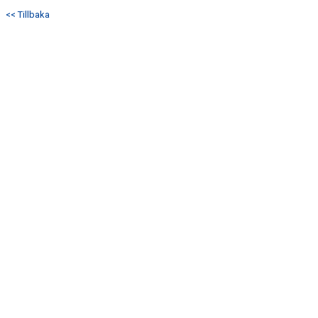
DOKUMENT
<< Tillbaka
KONTAKT
BÖRJA SPELA HANDBOLL HOS P12/13 LAGET