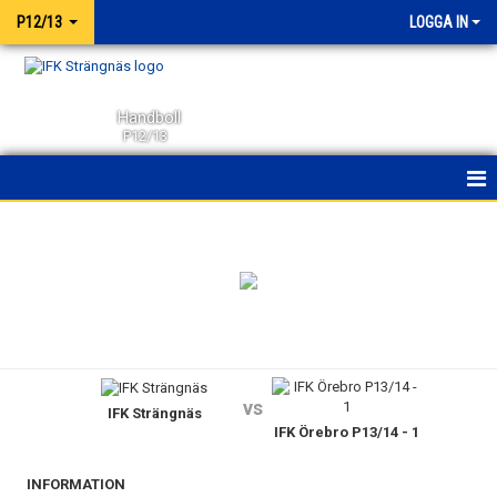
P12/13
LOGGA IN
Handboll
P12/13
HEM
NYHETER
KALENDER
MATCHER
vs
IFK Strängnäs
TRUPPEN
IFK Örebro P13/14 - 1
BILDGALLERI
INFORMATION