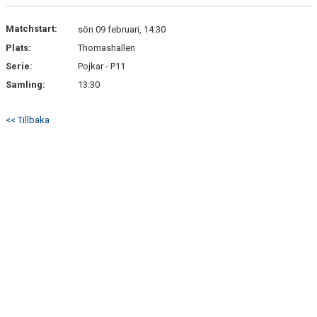
DOKUMENT
Matchstart:
sön 09 februari, 14:30
KONTAKT
Plats:
Thomashallen
Serie:
Pojkar - P11
BÖRJA SPELA HANDBOLL HOS P12/13 LAGET
Samling:
13:30
<< Tillbaka