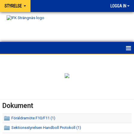
STYRELSE
LOGGA IN
HEM
NYHETER
KALENDER
HUVUDSTYRELSEN - MEDLEMMAR
Dokument
STYRELSEMEDLEMMAR HANDBOLLSSEKTIONEN
Föräldramöte F10/F11 (1)
STYRELSEMEDLEMMAR FRIIDROTTSSEKTIONEN
Sektionsstyrelsen Handboll Protokoll (1)