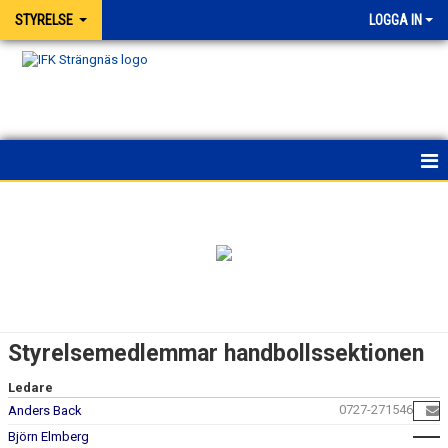
STYRELSE
LOGGA IN
HEM
NYHETER
KALENDER
HUVUDSTYRELSEN - MEDLEMMAR
Styrelsemedlemmar handbollssektionen
STYRELSEMEDLEMMAR HANDBOLLSSEKTIONEN
Ledare
0727-271546
Anders Back
STYRELSEMEDLEMMAR FRIIDROTTSSEKTIONEN
Björn Elmberg