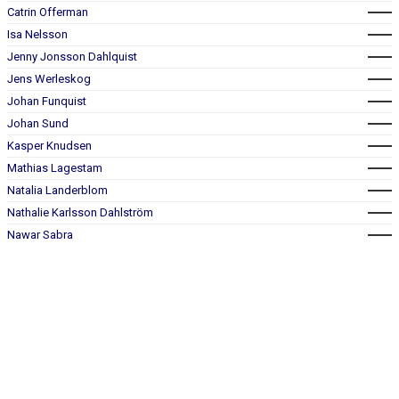
DOKUMENT
Catrin Offerman
Isa Nelsson
KONTAKT
Jenny Jonsson Dahlquist
Jens Werleskog
Johan Funquist
Johan Sund
Kasper Knudsen
Mathias Lagestam
Natalia Landerblom
Nathalie Karlsson Dahlström
Nawar Sabra