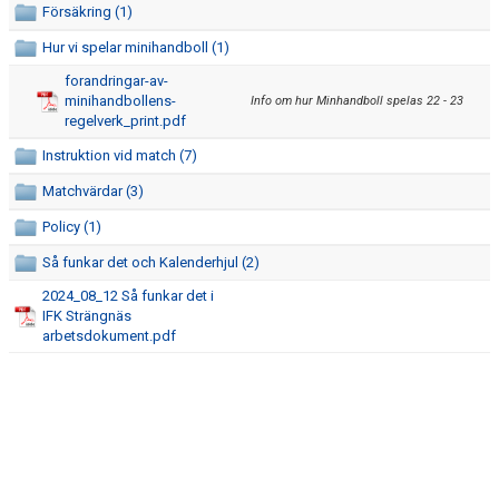
Försäkring (1)
LAGENS ORGANISATION
Hur vi spelar minihandboll (1)
SOCIALA MEDIER
forandringar-av-
minihandbollens-
Info om hur Minhandboll spelas 22 - 23
KALENDER
regelverk_print.pdf
Instruktion vid match (7)
KLUBBPROFIL
Matchvärdar (3)
Policy (1)
Så funkar det och Kalenderhjul (2)
2024_08_12 Så funkar det i
IFK Strängnäs
arbetsdokument.pdf