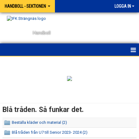
HANDBOLL - SEKTIONEN
LOGGA IN
Handboll
HEM
NYHETER
KONTAKT
BÖRJA SPELA HANDBOLL
Blå tråden. Så funkar det.
OM SEKTIONENS VIKTIGA DOKUMENT
Beställa kläder och material (2)
BLÅ TRÅDEN. SÅ FUNKAR DET.
Blå tråden från U7 till Senior 2023- 2024 (2)