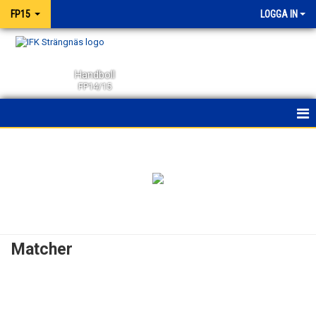
FP15
LOGGA IN
Handboll
FP14/15
HEM
NYHETER
KALENDER
MATCHER
Matcher
TRUPPEN
BILDGALLERI