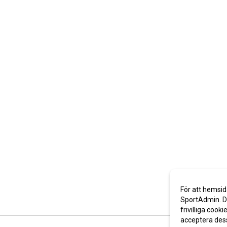
För att hemsid
SportAdmin. De
frivilliga cooki
acceptera des