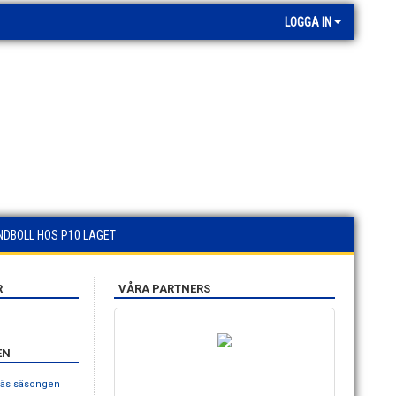
LOGGA IN
NDBOLL HOS P10 LAGET
R
VÅRA PARTNERS
EN
gnäs säsongen