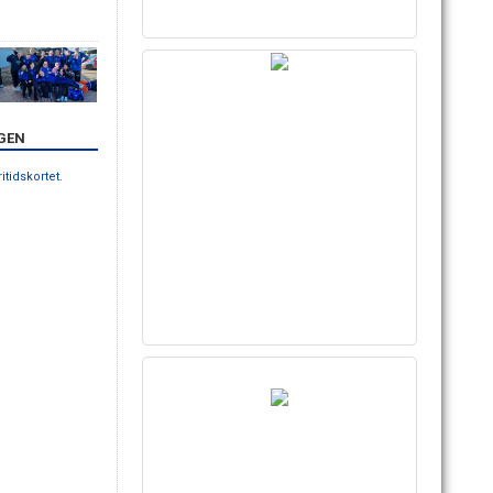
GEN
ritidskortet.