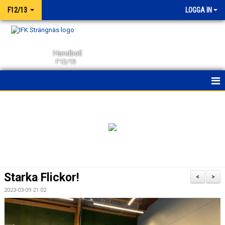
F12/13
LOGGA IN
Handboll
F12/13
HEM
NYHETER
KALENDER
MATCHER
Starka Flickor!
<
>
TRUPPEN
2023-03-09 21:02
BILDGALLERI