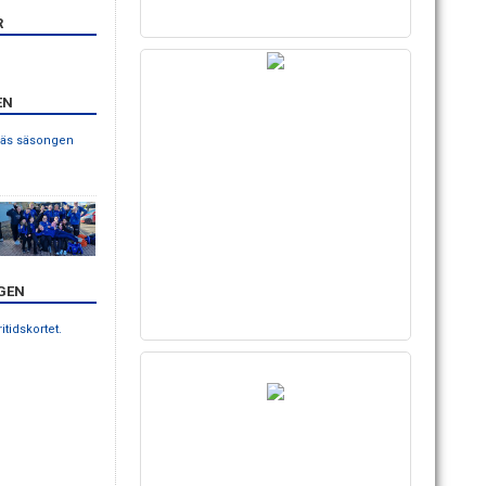
R
EN
gnäs säsongen
GEN
ritidskortet.