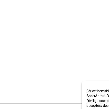
För att hemsid
SportAdmin. De
frivilliga cooki
acceptera des