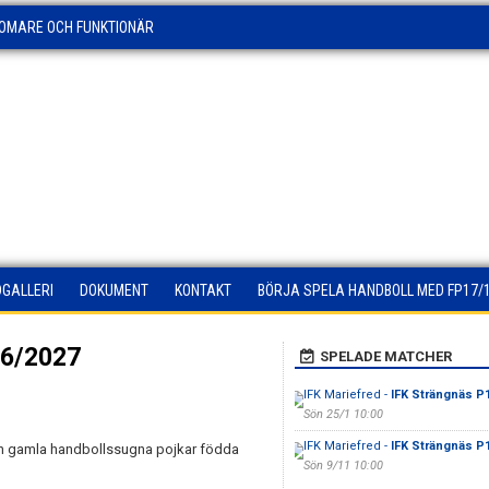
OMARE OCH FUNKTIONÄR
DGALLERI
DOKUMENT
KONTAKT
BÖRJA SPELA HANDBOLL MED FP17/
26/2027
SPELADE MATCHER
IFK Mariefred -
IFK Strängnäs P
Sön 25/1 10:00
IFK Mariefred -
IFK Strängnäs P
ch gamla handbollssugna pojkar födda
Sön 9/11 10:00