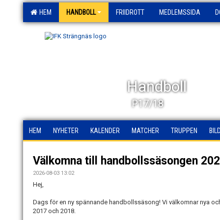
HEM
HANDBOLL
FRIIDROTT
MEDLEMSSIDA
D
Handboll
P17/18
HEM
NYHETER
KALENDER
MATCHER
TRUPPEN
BIL
Välkomna till handbollssäsongen 20
2026-08-03 13:02
Hej,
Dags för en ny spännande handbollssäsong! Vi välkomnar nya o
2017 och 2018.