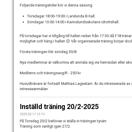
Följande träningstider kör vi denna säsong:
Torsdagar 18:00-19:00 i Larslunda B-hall.
Söndagar 13:00-14:00 i Karinslundsskolans idrottshall.
På torsdagar har vi tillgång till hallen redan från 17:30 då F18 träna
möjlighet och häng i hallen 😊 Vår organiserade träning börjar do
Första träningen blir söndag 30/8.
Nya medlemmar är välkomna att anmäla sig via hemsidan eller skick
Medlems och träningsavgift - 250 kr.
Huvudtränare är fortsatt Mathias Lagestam. Är du intresserade av att
intresseanmälan.
Inställd träning 20/2-2025
2025-02-17 15:13
På Torsdag 20/2 behöver vi ställa in träningen tyvärr.
Träning som vanligt igen 27/2.