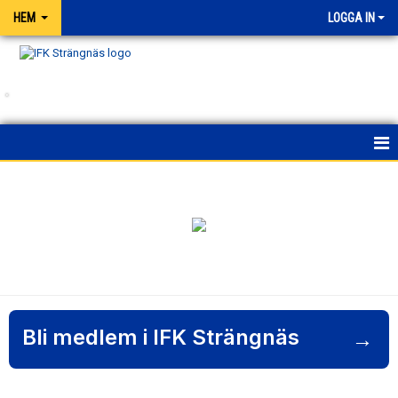
HEM
LOGGA IN
.
HEM
NYHETER
FÖRENINGEN
KALENDER
Bli medlem i IFK Strängnäs
MATCHER
→
BLI MEDLEM