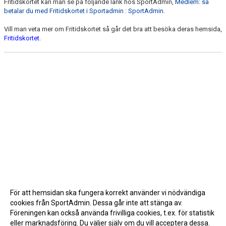
Fritidskortet kan man se på följande länk hos SportAdmin,
Medlem: så
betalar du med Fritidskortet i Sportadmin : SportAdmin
.
Vill man veta mer om Fritidskortet så går det bra att besöka deras hemsida,
Fritidskortet
.
För att hemsidan ska fungera korrekt använder vi nödvändiga
cookies från SportAdmin. Dessa går inte att stänga av.
Föreningen kan också använda frivilliga cookies, t.ex. för statistik
eller marknadsföring. Du väljer själv om du vill acceptera dessa.