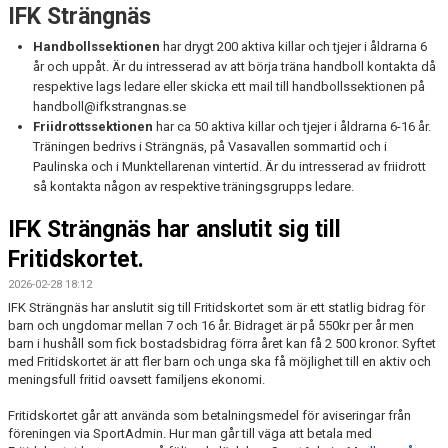
IFK Strängnäs
IFK CENTRALORGANISATION
Handbollssektionen
har drygt 200 aktiva killar och tjejer i åldrarna 6
år och uppåt. Är du intresserad av att börja träna handboll kontakta då
respektive lags ledare eller skicka ett mail till handbollssektionen på
handboll@ifkstrangnas.se
Friidrottssektionen
har ca 50 aktiva killar och tjejer i åldrarna 6-16 år.
Träningen bedrivs i Strängnäs, på Vasavallen sommartid och i
Paulinska och i Munktellarenan vintertid. Är du intresserad av friidrott
så kontakta någon av respektive träningsgrupps ledare.
IFK Strängnäs har anslutit sig till
Fritidskortet.
2026-02-28 18:12
IFK Strängnäs har anslutit sig till Fritidskortet som är ett statlig bidrag för
barn och ungdomar mellan 7 och 16 år. Bidraget är på 550kr per år men
barn i hushåll som fick bostadsbidrag förra året kan få 2 500 kronor. Syftet
med Fritidskortet är att fler barn och unga ska få möjlighet till en aktiv och
meningsfull fritid oavsett familjens ekonomi.
Fritidskortet går att använda som betalningsmedel för aviseringar från
föreningen via SportAdmin. Hur man går till väga att betala med