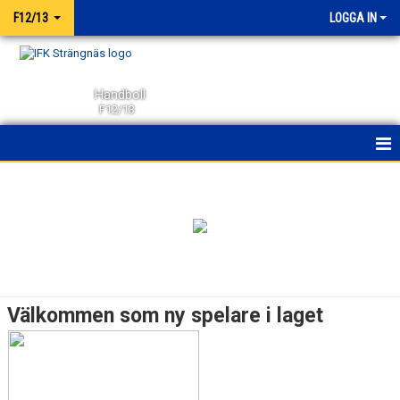
F12/13
LOGGA IN
Handboll
F12/13
HEM
NYHETER
KALENDER
MATCHER
Välkommen som ny spelare i laget
TRUPPEN
BILDGALLERI