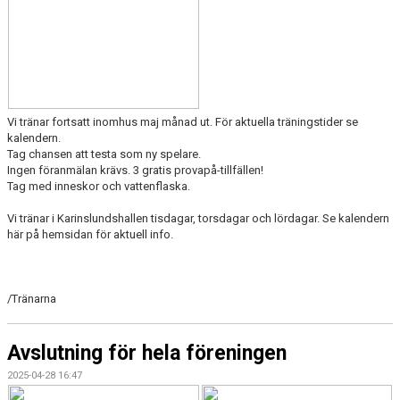
DOKUMENT
KONTAKT
BÖRJA SPELA HANDBOLL HOS 12/13 LAGET
Vi tränar fortsatt inomhus maj månad ut. För aktuella träningstider se
kalendern.
Tag chansen att testa som ny spelare.
Ingen föranmälan krävs. 3 gratis provapå-tillfällen!
Tag med inneskor och vattenflaska.
Vi tränar i Karinslundshallen tisdagar, torsdagar och lördagar. Se kalendern
här på hemsidan för aktuell info.
/Tränarna
Avslutning för hela föreningen
2025-04-28 16:47