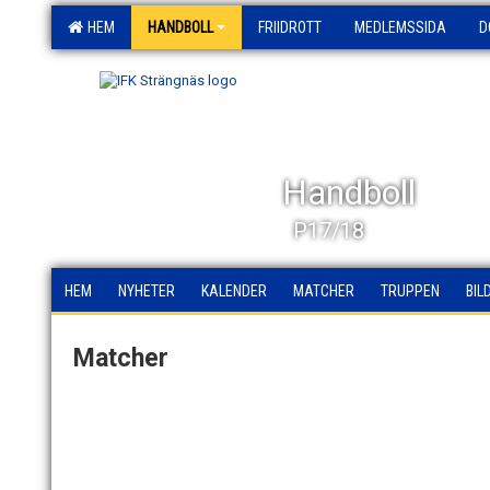
HEM
HANDBOLL
FRIIDROTT
MEDLEMSSIDA
D
Handboll
P17/18
HEM
NYHETER
KALENDER
MATCHER
TRUPPEN
BIL
Matcher