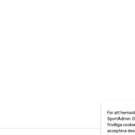
För att hemsid
SportAdmin. De
frivilliga cooki
acceptera des