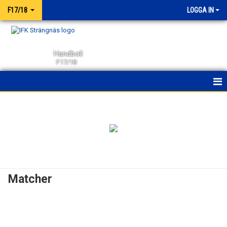
F17/18
LOGGA IN
Handboll
F17/18
HEM
NYHETER
KALENDER
MATCHER
Matcher
TRUPPEN
BILDGALLERI