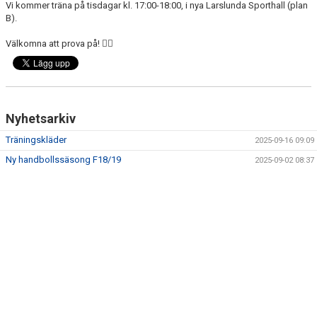
Vi kommer träna på tisdagar kl. 17:00-18:00, i nya Larslunda Sporthall (plan
DOKUMENT
B).
KONTAKT
Välkomna att prova på! 🤾‍♀️
Nyhetsarkiv
Träningskläder
2025-09-16 09:09
Ny handbollssäsong F18/19
2025-09-02 08:37