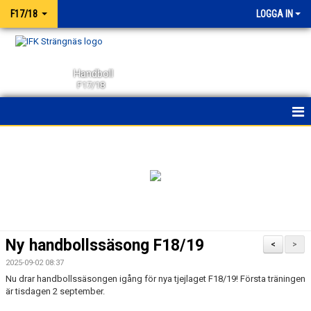
F17/18
LOGGA IN
Handboll
F17/18
HEM
NYHETER
KALENDER
MATCHER
Ny handbollssäsong F18/19
<
>
TRUPPEN
2025-09-02 08:37
Nu drar handbollssäsongen igång för nya tjejlaget F18/19! Första träningen
BILDGALLERI
är tisdagen 2 september.