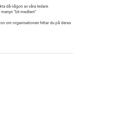
akta då någon av våra ledare.
r menyn "bli medlem"
tion om organisationen hittar du på deras