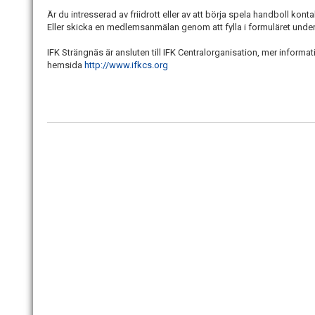
Är du intresserad av friidrott eller av att börja spela handboll kont
Eller skicka en medlemsanmälan genom att fylla i formuläret unde
IFK Strängnäs är ansluten till IFK Centralorganisation, mer informa
hemsida
http://www.ifkcs.org