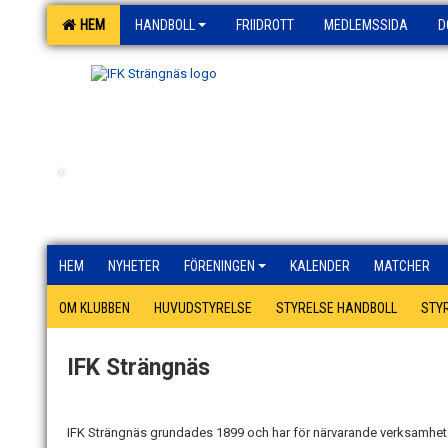
HEM
HANDBOLL
FRIIDROTT
MEDLEMSSIDA
D
.
HEM
NYHETER
FÖRENINGEN
KALENDER
MATCHER
OM KLUBBEN
HUVUDSTYRELSE
STYRELSE HANDBOLL
STYR
IFK Strängnäs
IFK Strängnäs grundades 1899 och har för närvarande verksamhet f